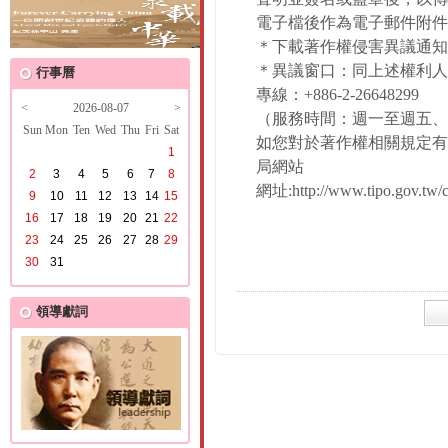
電子檔後作為電子郵件附件
＊下載著作權侵害異議通知
＊異議窗口：同上述權利人
行事曆
專線：+886-2-26648299
<
2026-08-07
>
（服務時間：週一至週五、9：
Sun
Mon
Ten
Wed
Thu
Fri
Sat
如您對於著作權相關規定有
1
局網站
2
3
4
5
6
7
8
網址:http://www.tipo.gov.tw/c
9
10
11
12
13
14
15
16
17
18
19
20
21
22
23
24
25
26
27
28
29
30
31
領導獻詞