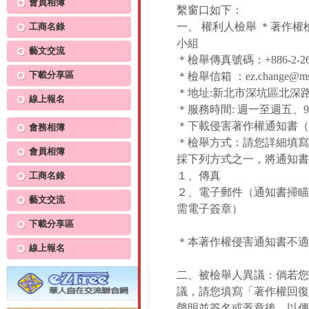
會員相簿
繫窗口如下：
一、 權利人檢舉 ＊著作
工商名錄
小組
藝文交流
＊檢舉傳真號碼：+886-2-266
下載分享區
＊檢舉信箱 ：ez.change@msa.h
＊地址:新北市深坑區北深路
線上報名
＊服務時間: 週一至週五、9:30
＊下載侵害著作權通知書（
會務相簿
＊檢舉方式：請您詳細填寫
會員相簿
採下列方式之一，將通知書
１、傳真
工商名錄
２、電子郵件（通知書掃瞄
藝文交流
需電子簽章）
下載分享區
＊本著作權侵害通知書不適
線上報名
二、被檢舉人異議：倘若您
議，請您填寫「著作權回復
聲明並簽名或蓋章後，以傳