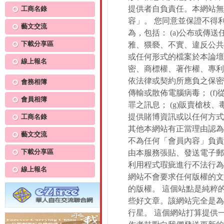
提供者自負責任。本網站無
工商名錄
容」。 您同意並保證不得
藝文交流
為，包括： (a)公布或傳
下載分享區
雅、猥褻、不實、違反公共
或任何形式的檔案於本論壇上
線上報名
密、商標權、著作權、專利權
依法律或契約所應負之保密義務
會務相簿
傳輸或散佈電腦病毒； (f
會員相簿
罪之訊息； (g)販賣槍枝、
提供賭博資訊或以任何方式引誘
工商名錄
其他本網站有正當理由認為
藝文交流
不為任何「會員內容」負責
下載分享區
由本服務張貼、發送電子郵
利用程式瑕疵進行不法行為
線上報名
網站不會要求任何版權的文
的版權。 這個站點是純粹
些好文章。該網站完全是為
行星。 這個網站打算提供