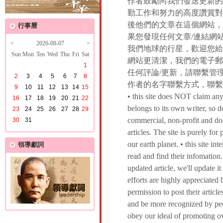
作者鼓勵向我們發送更新的
勤工作和努力的高度讚賞對
後他們的文章在這個網站，
行事曆
果您發現任何文章/連結網
<
2026-08-07
>
我們地球的行星，歡迎您給
Sun
Mon
Ten
Wed
Thu
Fri
Sat
網站更清潔，我們的電子郵
1
任何評論/更新，請聯繫管
2
3
4
5
6
7
8
作者的名字聯繫方式，聯繫方式
9
10
11
12
13
14
15
• this site does NOT claim any 
16
17
18
19
20
21
22
belongs to its own writer, so do
23
24
25
26
27
28
29
commercial, non-profit and do
30
31
articles. The site is purely fo
our earth planet. • this site int
領導獻詞
read and find their infomation.
updated article, we'll update 
efforts are highly appreciated
permission to post their articles
and be more recognized by peop
obey our ideal of promoting ov