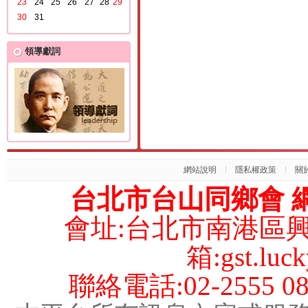
23
24
25
26
27
28
29
30
31
領導獻詞
網站說明
隱私權政策
關
台北市台山同鄉會 網
會址:台北市南港區興
箱:gst.luck
聯絡電話:02-2555 08